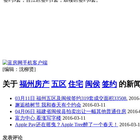
[编辑：沈柳贤]
关于
福州房产
五区
住宅
闽侯
签约
的新
03月11日 福州五区及闽侯签约319套成交面积33508.
2016
邂逅植树节 我和春天有个约会
2016-03-11
04月06日 福建省闽侯县拍卖出让一幅其他普通住房
2016-
富力中心 看涨写字楼
2016-03-11
Apple Pay还在摇曳？Apple Tree醉了一个春天！
2016-03-
发表评论