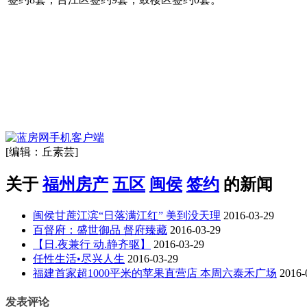
[编辑：丘素芸]
关于
福州房产
五区
闽侯
签约
的新闻
闽侯甘蔗江滨“日落满江红” 美到没天理
2016-03-29
百督府：盛世御品 督府臻藏
2016-03-29
【日.夜兼行 动.静齐驱】
2016-03-29
任性生活•尽兴人生
2016-03-29
福建首家超1000平米的苹果直营店 本周六泰禾广场
2016-
发表评论