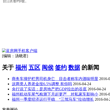
台江区签约0套
。
[编辑：汤晓君]
关于
福州
五区
闽侯
签约
数据
的新闻
商务车撞护栏男司机身亡 目击者称车内酒味明显
2016-
这两类人养老金按6.5%调整 有你吗
2016-04-24
央行说了实话：是房地产把GDP拉出的谷底
2016-04-24
福州机动车尾气检测下月起更严 对私家车影响小
2016-
福州一季度经济运行平稳 “三驾马车”拉动增长
2016-04-
发表评论