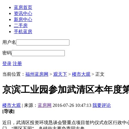
蓝房首页
资讯中心
新房中心
二手房
手机蓝房
用户名
密码
登录
注册
当前位置：
福州蓝房网
>
观天下
>
楼市大观
> 正文
京滨工业园参加武清区本年度
楼市大观
| 来源：
蓝房网
2016-07-26 10:47:13
我要评论
[导读]
近日，武清区投资环境恳谈会暨重点项目签约仪式在区行政中
门、“两区五园”、各镇街主要负责同志参