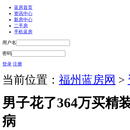
蓝房首页
资讯中心
新房中心
二手房
手机蓝房
用户名
密码
登录
注册
当前位置：
福州蓝房网
>
男子花了364万买精装
病