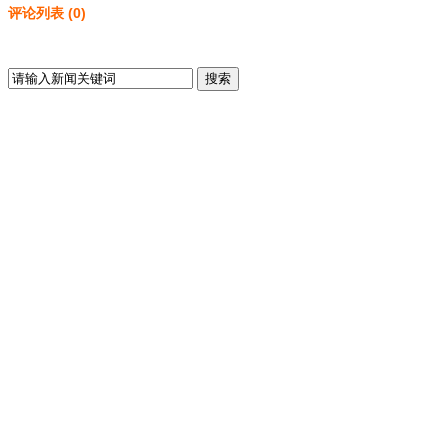
评论列表
(
0
)