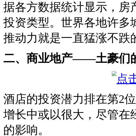
据各方数据统计显示，房
投资类型。世界各地许多
推动力就是一直猛涨不跌
二、商业地产——土豪们
酒店的投资潜力排在第2
增长中或以很大，尽管在
的影响。