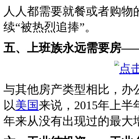
人人都需要就餐或者购物
续“被热烈追捧”。
五、上班族永远需要房—
与其他房产类型相比，办
以
美国
来说，2015年上
年来从没有出现过的最大