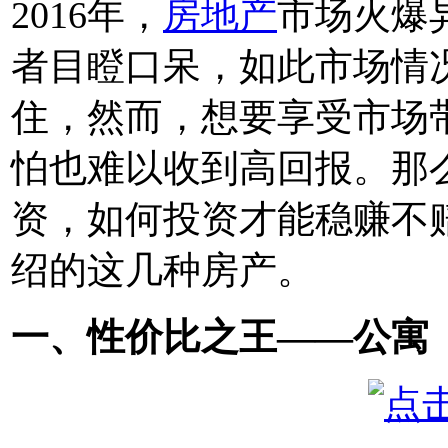
2016年，
房地产
市场火爆
者目瞪口呆，如此市场情
住，然而，想要享受市场
怕也难以收到高回报。那
资，如何投资才能稳赚不
绍的这几种房产。
一、性价比之王——公寓