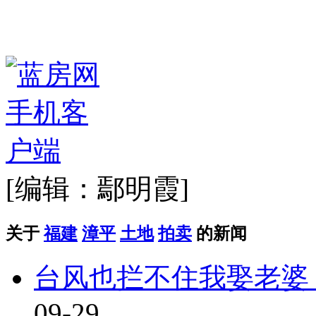
[编辑：鄢明霞]
关于
福建
漳平
土地
拍卖
的新闻
台风也拦不住我娶老婆
09-29