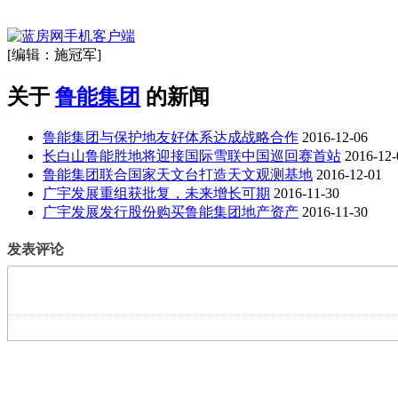
[编辑：施冠军]
关于
鲁能集团
的新闻
鲁能集团与保护地友好体系达成战略合作
2016-12-06
长白山鲁能胜地将迎接国际雪联中国巡回赛首站
2016-12-
鲁能集团联合国家天文台打造天文观测基地
2016-12-01
广宇发展重组获批复，未来增长可期
2016-11-30
广宇发展发行股份购买鲁能集团地产资产
2016-11-30
发表评论