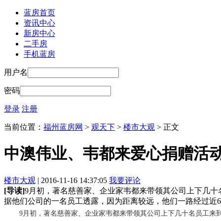
蓝房首页
资讯中心
新房中心
二手房
手机蓝房
用户名
密码
登录
注册
当前位置：
福州蓝房网
>
观天下
>
楼市大观
> 正文
中澳伟业、韦都来爱心捐赠活
楼市大观
| 2016-11-16 14:37:05
我要评论
[导读]
9月初，著名慈善家、企业家韦都来带领其公司上下几十
据他们公司的一名员工透露，因为距离较远，他们一路经过近
9月初，著名慈善家、企业家韦都来带领其公司上下几十名员工来到