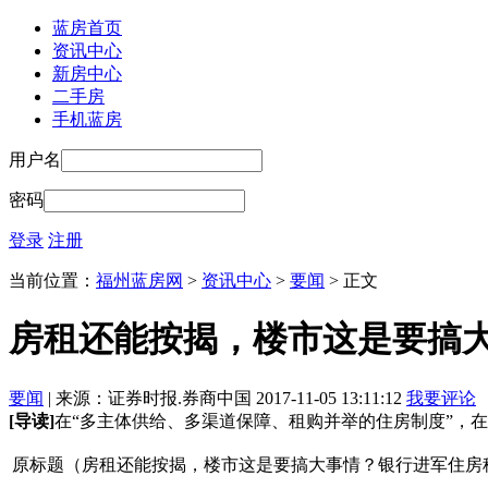
蓝房首页
资讯中心
新房中心
二手房
手机蓝房
用户名
密码
登录
注册
当前位置：
福州蓝房网
>
资讯中心
>
要闻
> 正文
房租还能按揭，楼市这是要搞
要闻
| 来源：证券时报.券商中国 2017-11-05 13:11:12
我要评论
[导读]
在“多主体供给、多渠道保障、租购并举的住房制度”，
原标题（房租还能按揭，楼市这是要搞大事情？银行进军住房