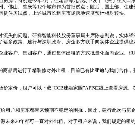
租房源，特别是今年7月，住建部等九部委下发了《关于在人口
州、佛山、肇庆等12个城市作为首批试点；随后，国土部、住
设租赁住房试点，上述城市长租房市场落地速度预计相对较快。
才流失的问题。研祥智能科技股份董事局主席陈志列说，实体经
了诸多政策。建行与深圳政府、房企多方联手向实体企业提供稳
企业客户、集团客户，通过集体出租的方式批量化面向企业。也
售的商品房进行了精装修对外出租，目前已有比亚迪与我们合作
价定价，租户可以下载“CCB建融家园”APP在线上查看房源、
短给租户和房东都带来预期不稳定的困扰，因此，建行此次与房
房源未来20年都可一直对外出租。对于租户来说，我们规定的租约