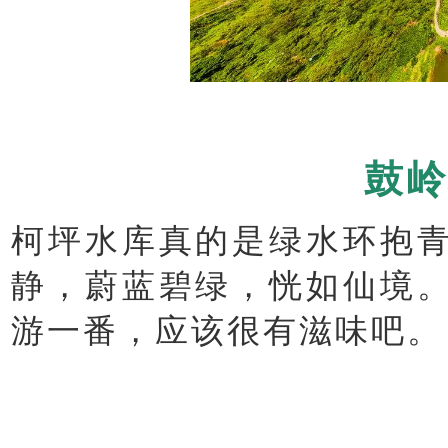
鼓岭
柯坪水库真的是绿水环抱
静，蔚蓝碧绿，恍如仙境
游一番，应该很有滋味吧。