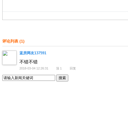
评论列表
(
1
)
蓝房网友137591
不错不错
2018-03-04 12:26:31
顶
1
回复