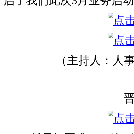
启了我们此次
3
月业务启动
（主持人：人