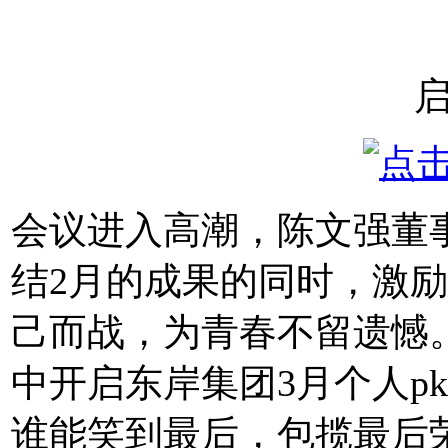
会议进入高潮，陈文强董
结
2
月的成果的同时，激励
己而战，为青春不留遗憾
中开启东岸集团
3
月个人
pk
谁能笑到最后，包揽最后