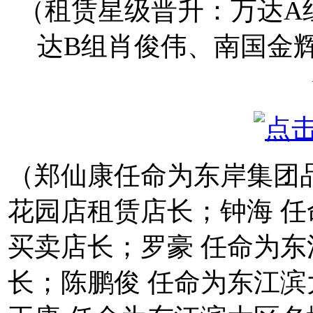
（租赁星级晋升：万达
A
达
B
组肖俊伟、南国金
（郑仙康任命为东岸集团
花园店租赁店长；钟海
任
买卖店长；罗豪 任命为
长；陈鹏俊 任命为东江