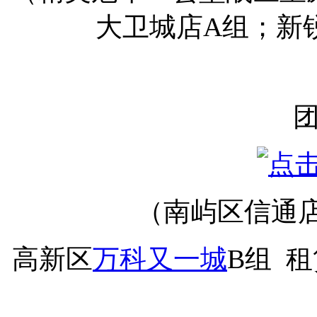
大卫城店
A
组；新
（
南屿区信通
高新区
万科又一城
B
组 