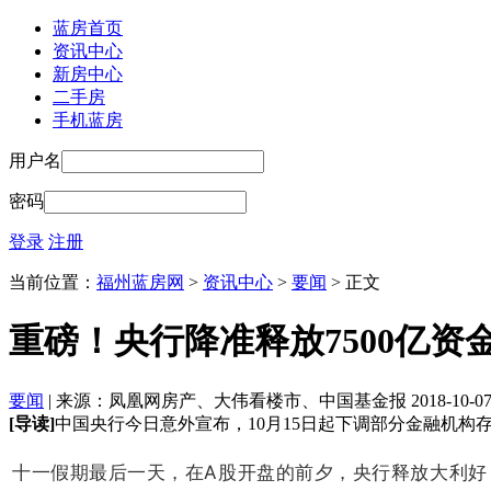
蓝房首页
资讯中心
新房中心
二手房
手机蓝房
用户名
密码
登录
注册
当前位置：
福州蓝房网
>
资讯中心
>
要闻
> 正文
重磅！央行降准释放7500亿资
要闻
| 来源：凤凰网房产、大伟看楼市、中国基金报 2018-10-07 18
[导读]
中国央行今日意外宣布，10月15日起下调部分金融机构
十一假期最后一天，在A股开盘的前夕，央行释放大利好