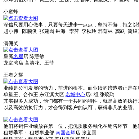
小蜜蜂
深信只要用心做事，只要每天进步一点点，坚持不懈，持之以
赵小伟 陈鹏俊 张建岗 钟海 李萍 李秋玲 邢育林 龚跃 简煌
满佣奖
皇庭
名郡
店 陈慧敏
龙庭湾店 高清花、王菲
王者之耀
业绩是公司发展的动力，前进的根本。而业绩的缔造者正是在
单量王、合作王 东江滨大区
名城中心
店C组 张晓琦
其实很多人成功，他们都有一个共同的特性，就是高效的执行
以及高效的执行力，才会得到客户的认可，获得非凡的业绩。
他们将销售业绩放在第一位，把优质服务融化在销售环节，他
租赁季军： 租赁事业部
南国金辉
店 张宜回