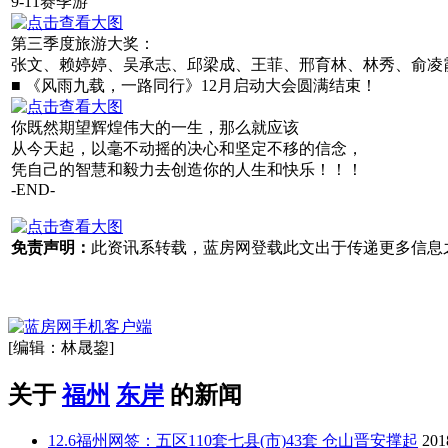
9-11赛季游
第三季度旅游大奖：
张文、赖婷婷、吴承志、邱梁成、王菲、邢育林、林秀、俞凌
■ 《风雨九载，一路同行》12月启动大会圆满结束！
你既然期望辉煌伟大的一生，那么就应该
从今天起，以毫不动摇的决心和坚定不移的信念，
凭自己的智慧和毅力去创造你的人生和快乐！！！
-END-
免责声明：
此资讯系转载，蓝房网登载此文出于传递更多信息
[编辑：林晟鋆]
关于
福州
东岸
的新闻
12.6福州网签：五区110套七县(市)43套 仓山晋安撑起
201