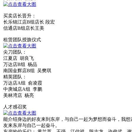
买卖店长晋升：
长乐锦江店B组店长 段宏
信通店B组店长王美
租赁团队授旗仪式
尖刀团队：
江夏店 胡良飞
万达店B组 杨品
南国金辉店B组 吴樊琪
精英团队：
万达店A组 俞凌霞
中庚城店A组 李鹏
美林湾店 杨亮
人才感召奖
能介绍身边的好友来到东岸，与自己一起为梦想而奋斗，我想
友来东岸与自己一起奋斗。
东岸的伯乐们： 黄兰英、王强、江信祥、陈志龙、许俊武、谢