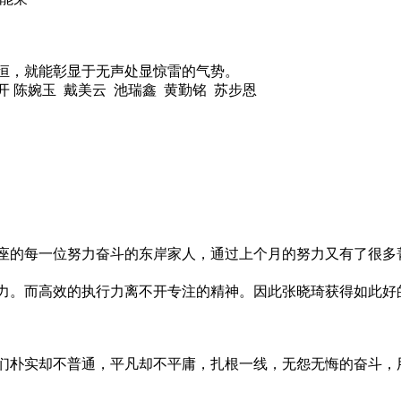
恒，就能彰显于无声处显惊雷的气势。
开 陈婉玉 戴美云 池瑞鑫 黄勤铭 苏步恩
座的每一位努力奋斗的东岸家人，通过上个月的努力又有了很多
力。而高效的执行力离不开专注的精神。因此张晓琦获得如此好
们朴实却不普通，平凡却不平庸，扎根一线，无怨无悔的奋斗，