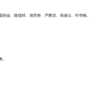
温恒金、陈儒祥、池芳婷、严辉滨、张凌云、叶华栋。
考。