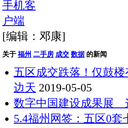
[编辑：邓康]
关于
福州
二手房
成交
数据
的新闻
五区成交跌落！仅鼓楼
边天
2019-05-05
数字中国建设成果展 
5.4福州网签：五区0套