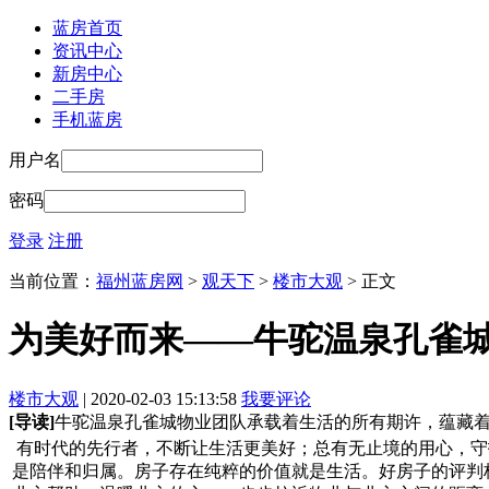
蓝房首页
资讯中心
新房中心
二手房
手机蓝房
用户名
密码
登录
注册
当前位置：
福州蓝房网
>
观天下
>
楼市大观
> 正文
为美好而来——牛驼温泉孔雀城
楼市大观
| 2020-02-03 15:13:58
我要评论
[导读]
牛驼温泉孔雀城物业团队承载着生活的所有期许，蕴藏
有时代的先行者，不断让生活更美好；总有无止境的用心，守
是陪伴和归属。房子存在纯粹的价值就是生活。好房子的评判