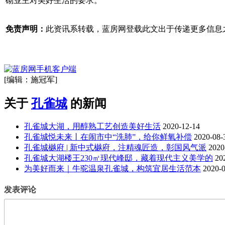
砌业主对美好生活的要求
。
免责声明：
此资讯系转载，蓝房网登载此文出于传递更多信息
[编辑：施冠军]
关于
孔雀城
的新闻
孔雀城大湖，用醇熟工艺创造美好生活
2020-12-14
孔雀城悦未来丨在闹市中“洗肺”，给你鲜氧补偿
2020-08-
孔雀城樾府 | 新中式樾府，注精魂匠造，彰国风气派
2020
孔雀城大湖楼王230㎡现代峰邸，藏着现代主义美学的
20
为美好而来｜牛驼温泉孔雀城，构筑宜居生活范本
2020-
发表评论