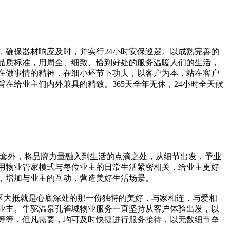
，确保器材响应及时，并实行
24小时安保巡逻。以成熟完善的
品质
标准，用周全、细致、恰到好处的服务温暖人们的生活，
在做事情的精神，在细小环节下功夫，以客户为
本
，站在客户
旨在给业主们内外兼具的精致。
365天全年无休，24小时全天候
套外，将品牌力量融入到生活的点滴之处，从细节出发，予业
用物业管家模式与每位业主的日常生活紧密相关，给业主更好
，增加与业主的互动，营造美好生活场景。
区大抵就是心底深处的那一份独特的美好，与家相连，与爱相
业主。牛驼温泉孔雀城物业服务一直坚持从客户体验出发，以
馈等等，但凡需要，均可及时快捷进行服务接待，以无数细节垒