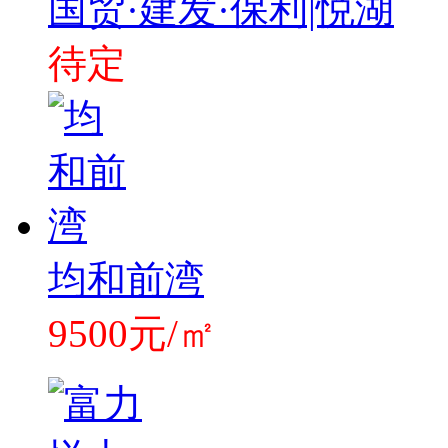
国贸·建发·保利|悦湖
待定
均和前湾
9500元/㎡