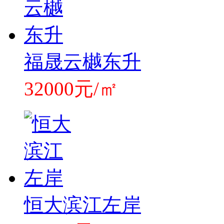
福晟云樾东升
32000元/㎡
恒大滨江左岸