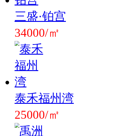
三盛·铂宫
34000/㎡
泰禾福州湾
25000/㎡