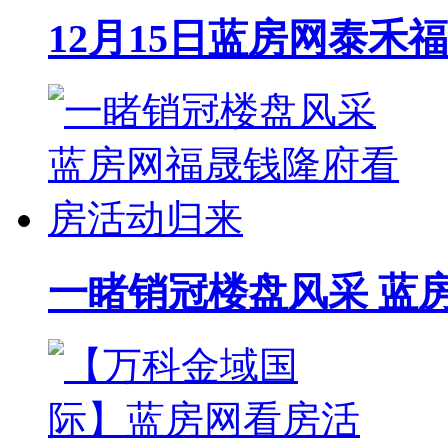
12月15日蓝房网泰禾
一睹销冠楼盘风采 蓝