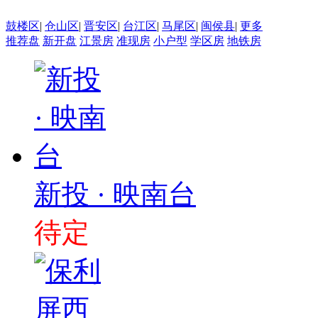
鼓楼区
|
仓山区
|
晋安区
|
台江区
|
马尾区
|
闽侯县
|
更多
推荐盘
新开盘
江景房
准现房
小户型
学区房
地铁房
新投 · 映南台
待定