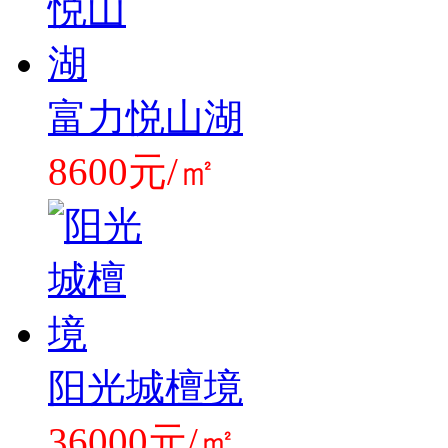
富力悦山湖
8600元/㎡
阳光城檀境
36000元/㎡