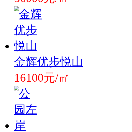
金辉优步悦山
16100元/㎡