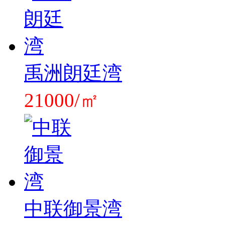
禹洲朗廷湾
21000/㎡
中联御景湾