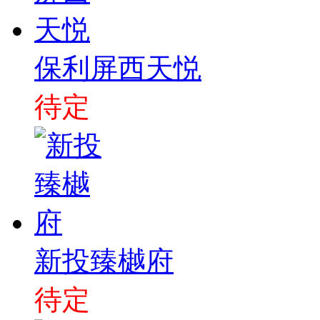
保利屏西天悦
待定
新投臻樾府
待定