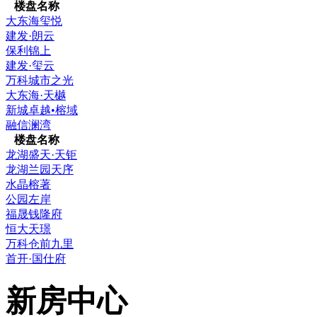
楼盘名称
大东海玺悦
建发·朗云
保利锦上
建发·玺云
万科城市之光
大东海·天樾
新城卓越•榕域
融信澜湾
楼盘名称
龙湖盛天·天钜
龙湖兰园天序
水晶榕著
公园左岸
福晟钱隆府
恒大天璟
万科仓前九里
首开·国仕府
新房中心