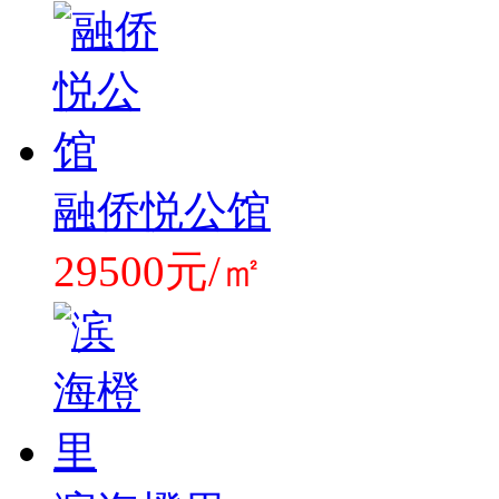
融侨悦公馆
29500元/㎡