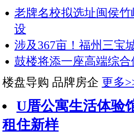
老牌名校拟选址闽侯竹
设
涉及367亩！福州三
鼓楼将添一座高端综合
楼盘导购
品牌房企
更多>
U厝公寓生活体验
租住新样