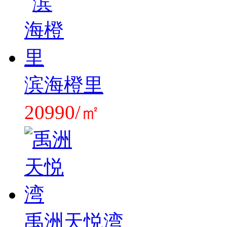
滨海橙里
20990/㎡
禹洲天悦湾