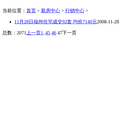
当前位置：
首页
>
新房中心
>
行销中心
>
11月28日福州住宅成交92套 均价7140元
2008-11-28
总数：2071
上一页
1
..
45
46
47
下一页