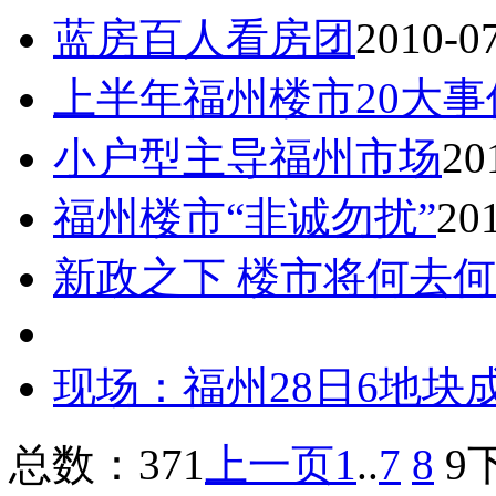
蓝房百人看房团
2010-0
上半年福州楼市20大事
小户型主导福州市场
20
福州楼市“非诚勿扰”
20
新政之下 楼市将何去何
现场：福州28日6地块
总数：371
上一页
1
..
7
8
9