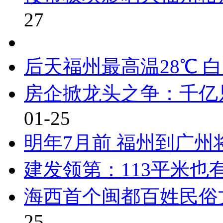
27
后天福州最高温28℃ 
房企掀龙头之争：千亿只
01-25
明年7月前 福州到广州
建发领第：113平米也
海西首个闽都百姓民俗
25