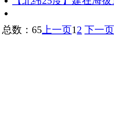
【北纬25度】建在海拔
总数：65
上一页
1
2
下一