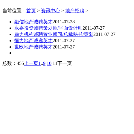
当前位置：
首页
>
资讯中心
>
地产招聘
>
融信地产诚聘英才
2011-07-28
永嘉投资诚聘策划师/平面设计师
2011-07-27
鼎力机构诚聘置业顾问/总裁秘书/策划
2011-07-27
恒力地产诚邀英才
2011-07-27
世欧地产诚聘英才
2011-07-27
总数：455
上一页
1
..
9
10
11
下一页