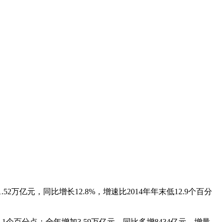
52万亿元，同比增长12.8%，增速比2014年年末低12.9个百分
.1个百分点；全年增加3.59万亿元，同比多增8434亿元，增量