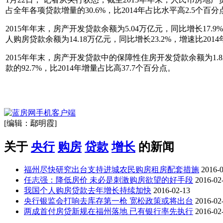
占全年各项贷款增量的30.6%，比2014年占比水平高2.5个百分
2015年年末，房产开发贷款余额为5.04万亿元，同比增长17.9
人购房贷款余额为14.18万亿元，同比增长23.2%，增速比201
2015年年末，房产开发贷款中的保障性住房开发贷款余额为1.82
款的92.7%，比2014年增量占比高37.7个百分点。
[编辑：鄢明霞]
关于
央行
购房
贷款
增长
的新闻
福州尽快研究出台支持进城农民购房租房配套措施
2016-
任志强：降低房价 未必是刺激购房欲望的好手段
2016-02
我国个人购房贷款去年增长持续加快
2016-02-13
央行银监会打响去库存第一枪 宽松政策或将出台
2016-02
两成首付房贷新规在福州落地 已有银行率先执行
2016-02