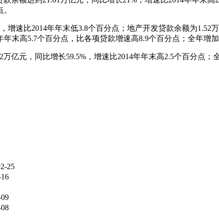
点。
%，增速比2014年年末低3.8个百分点；地产开发贷款余额为1.52万
4年年末高5.7个百分点，比各项贷款增速高8.9个百分点；全年增加2
万亿元，同比增长59.5%，增速比2014年年末高2.5个百分点
02-25
-16
-09
-08