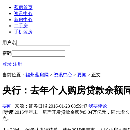
蓝房首页
资讯中心
新房中心
二手房
手机蓝房
用户名
密码
登录
注册
当前位置：
福州蓝房网
>
资讯中心
>
要闻
> 正文
央行：去年个人购房贷款余额同比
要闻
| 来源：证券日报 2016-01-23 08:59:47
我要评论
[导读]
2015年年末，房产开发贷款余额为5.04万亿元，同比增长1
点。
1月22日， 记者从央行获悉，截至2015年年末，人民币房地产贷