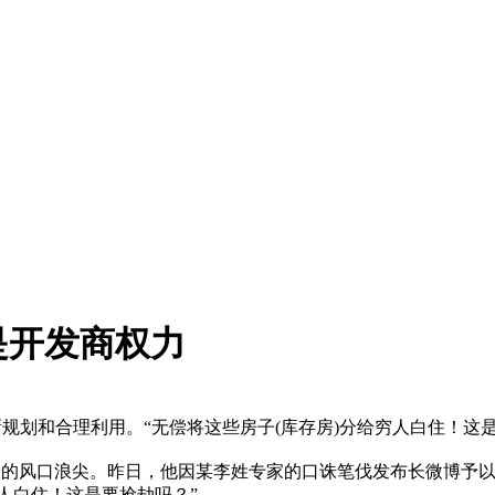
是开发商权力
规划和合理利用。“无偿将这些房子(库存房)分给穷人白住！这是
舆论的风口浪尖。昨日，他因某李姓专家的口诛笔伐发布长微博予
人白住！这是要抢劫吗？”