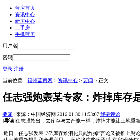
蓝房首页
资讯中心
新房中心
二手房
手机蓝房
用户名
密码
登录
注册
当前位置：
福州蓝房网
>
资讯中心
>
要闻
> 正文
任志强炮轰某专家：炸掉库存
要闻
| 来源：中国经济网 2016-01-30 11:53:07
我要评论
[导读]
任志强指出，去库存与去产能一样，炸掉才能让土地重新
近日，任志强发表“7亿库存难消化只能炸掉”言论又被推上
让土地重新规划和合理利用。“无偿将这些房子(库存房)分给穷