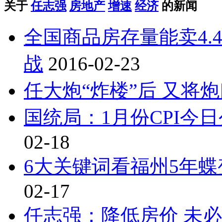
关于
任志强
房地产
增速
经济
的新闻
全国商品房存量能卖4.
战
2016-02-23
任大炮“炸楼”后 又将
国统局：1月份CPI今日
02-18
6大关键词看福州5年蝶
02-17
任志强：降低房价 未