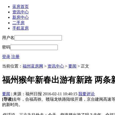
蓝房首页
资讯中心
新房中心
二手房
手机蓝房
用户名
密码
登录
注册
当前位置：
福州蓝房网
>
资讯中心
>
要闻
> 正文
福州猴年新春出游有新路 两条
要闻
| 来源：福州日报 2016-02-11 10:40:15
我要评论
[导读]
去年，合福高铁、赣瑞龙铁路陆续开通，京台建闽高速
的新时尚。
俗话说，三六九往外走；今天，您选择出游了吗？去年，合福