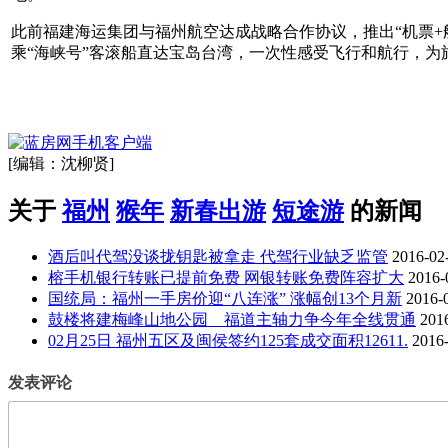
此前福建海运集团与福州航空达成战略合作协议，推出“机票
乘“海峡号”客滚船直达宝岛台湾，一次性感受飞行和航行，为
[编辑：沈柳贤]
关于
福州
猴年
新春出游
短途游
的新闻
酒后叫代驾没谈拢钥匙被拿走 代驾行业缺乏监管
2016-02
榕手机银行转账已提前免费 网银转账免费阵容扩大
2016-
国统局：福州一手房价迎“八连涨” 涨幅创13个月新
2016-
鼓楼将建梅峰山地公园 福道主轴力争今年全线贯通
201
02月25日 福州五区及闽侯签约125套成交面积12611.
2016
发表评论