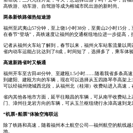
高铁游、动车游、自驾游等成为榕城市民出游的新时尚。
两条新铁路催热短途游
福州至武夷山57分钟，至上饶1小时38分，至黄山2小时15分，
在春节“登场”，高铁速度让福州的交通枢纽地位进一步提高，
记者从福州火车站了解到，春节以来，福州火车站客流量以周
省内动车运能占比达到了8成，时间短了，选择多了，乘车体验
高速新路省时又畅通
福州开车至古田40分钟、至建瓯1.5小时……随着我省多条
到建阳、建瓯方向的车辆，现在可以选择从五四路琴亭高架上
可以经福州绕城西北段，从福州北（桂湖）收费站进入高速，
省内其他各地市方面，延平往顺昌的车辆，可从南平收费站上
门、漳州往龙岩方向的车辆，可从玉兰枢纽绕行永漳高速到龙
“机票+船票”体验空海联运
除了铁路和高速，随着福州本土航空公司—福州航空的航线越
地。