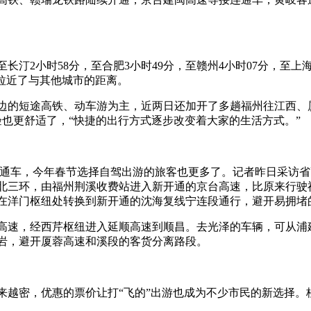
至长汀2小时58分，至合肥3小时49分，至赣州4小时07分，至上
拉近了与其他城市的距离。
边的短途高铁、动车游为主，近两日还加开了多趟福州往江西、
也更舒适了，“快捷的出行方式逐步改变着大家的生活方式。”
高速通车，今年春节选择自驾出游的旅客也更多了。记者昨日采访
北三环，由福州荆溪收费站进入新开通的京台高速，比原来行驶
在洋门枢纽处转换到新开通的沈海复线宁连段通行，避开易拥堵
高速，经西芹枢纽进入延顺高速到顺昌。去光泽的车辆，可从浦
岩，避开厦蓉高速和溪段的客货分离路段。
来越密，优惠的票价让打“飞的”出游也成为不少市民的新选择。