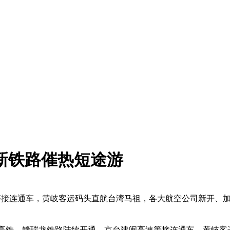
新铁路催热短途游
等接连通车，黄岐客运码头直航台湾马祖，各大航空公司新开、
高铁、赣瑞龙铁路陆续开通，京台建闽高速等接连通车，黄岐客