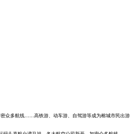
加密众多航线……高铁游、动车游、自驾游等成为榕城市民出游
运码头直航台湾马祖，各大航空公司新开、加密众多航线……