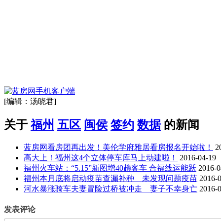
[编辑：汤晓君]
关于
福州
五区
闽侯
签约
数据
的新闻
蓝房网看房团再出发！美伦学府雅居看房报名开始啦！
2
高大上！福州这4个立体停车库马上动建啦！
2016-04-19
福州火车站：“5.15”新图增40趟客车 合福线运能跃
2016-0
福州本月底将启动疫苗查漏补种 未发现问题疫苗
2016-
河水暴涨骑车夫妻冒险过桥被冲走 妻子不幸身亡
2016-
发表评论