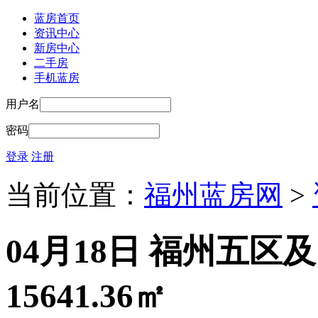
蓝房首页
资讯中心
新房中心
二手房
手机蓝房
用户名
密码
登录
注册
当前位置：
福州蓝房网
>
04月18日 福州五区
15641.36㎡