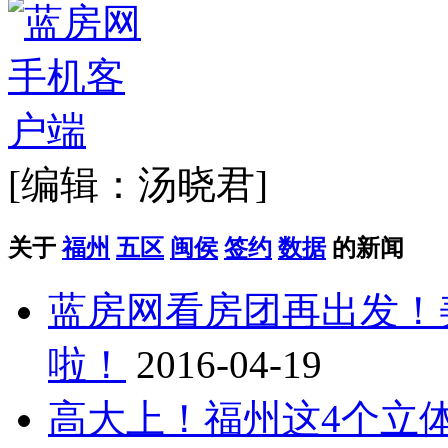
[编辑：汤晓君]
关于
福州
五区
闽侯
签约
数据
的新闻
蓝房网看房团再出发！
啦！
2016-04-19
高大上！福州这4个立