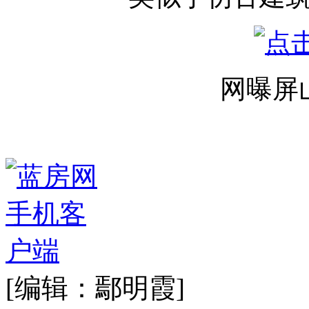
网曝屏
[编辑：鄢明霞]