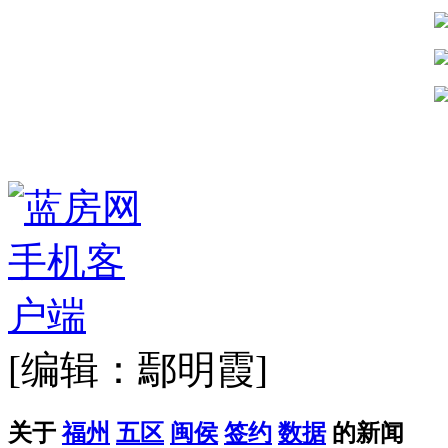
[编辑：鄢明霞]
关于
福州
五区
闽侯
签约
数据
的新闻