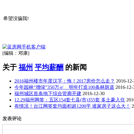
希望没骗我!
[编辑：邓康]
关于
福州
平均薪酬
的新闻
2016福州楼市年度汉字：悔！2017房价怎么走？
2016-12-
今年园林“增绿”350万㎡ 明年打造100条林荫道
2016-12-
福州城区首条地下综合管廊开建
2016-12-30
12.29福州网签：五区154套七县(市)355套 多土豪入住
201
有情况！台江网签套均面积超1200平 谁家房子这么大！
2
发表评论