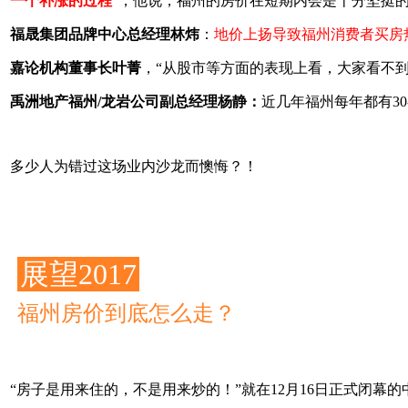
一个补涨的过程
”，他说，福州的房价在短期内会是十分坚挺
福晟集团品牌中心总经理林炜
：
地价上扬导致福州消费者买房
嘉论机构董事长叶菁
，“从股市等方面的表现上看，大家看不
禹洲地产福州/龙岩公司副总经理杨静：
近几年福州每年都有30
多少人为错过这场业内沙龙而懊悔？！
展望2017
福州房价到底怎么走？
“房子是用来住的，不是用来炒的！”就在12月16日正式闭