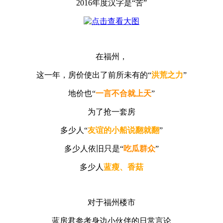
2016年度汉字是“苦”
在福州，
这一年，房价使出了前所未有的“
洪荒之力
”
地价也“
一言不合就上天
”
为了抢一套房
多少人“
友谊的小船说翻就翻
”
多少人依旧只是“
吃瓜群众
”
多少人
蓝瘦、香菇
对于福州楼市
蓝房君参考身边小伙伴的日常言论