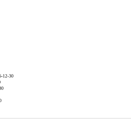
6-12-30
0
30
0