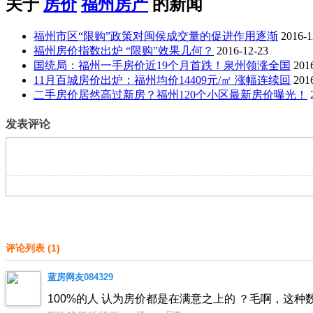
关于
房价
福州房产
的新闻
福州市区“限购”政策对闽侯成交量的促进作用逐渐
2016-1
福州房价指数出炉 “限购”效果几何？
2016-12-23
国统局：福州一手房价近19个月首跌！泉州领涨全国
201
11月百城房价出炉：福州均价14409元/㎡ 涨幅连续回
201
二手房价居然高过新房？福州120个小区最新房价曝光！
发表评论
评论列表
(
1
)
蓝房网友084329
100%的人 认为房价都是在满意之上的 ？毛啊，这