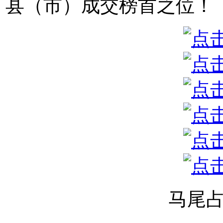
县（市）成交榜首之位！
马尾