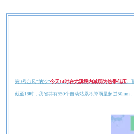
第9号台风“纳沙”
今天14时在尤溪境内减弱为热带低压
。
截至18时，我省共有550个自动站累积降雨量超过50mm