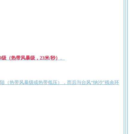
9级（热带风暴级，23米/秒）
。
登陆（热带风暴级或热带低压），而后与台风“纳沙”残余环