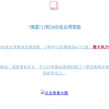
02
“海棠”17时30分在台湾登陆
时30分在台湾屏东沿海登陆。17时中心距离福清417公里，
最大风力
向移动，强度变化不大，于31日早晨在霞浦到晋江一带沿海再次
流合并北上。