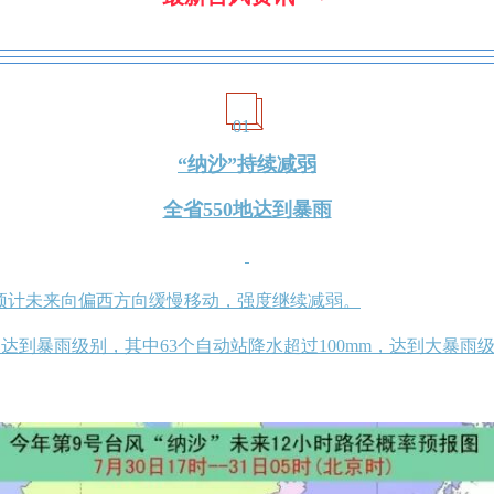
01
“纳沙”持续减弱
全省550地达到暴雨
预计未来向偏西方向缓慢移动，强度继续减弱。
，达到暴雨级别，其中63个自动站降水超过100mm，达到大暴雨