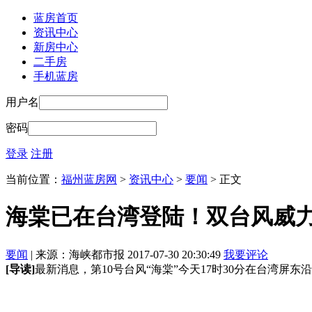
蓝房首页
资讯中心
新房中心
二手房
手机蓝房
用户名
密码
登录
注册
当前位置：
福州蓝房网
>
资讯中心
>
要闻
> 正文
海棠已在台湾登陆！双台风威
要闻
| 来源：海峡都市报 2017-07-30 20:30:49
我要评论
[导读]
最新消息，第10号台风“海棠”今天17时30分在台湾屏东