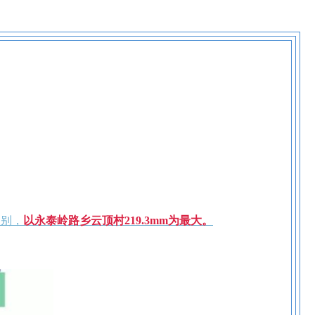
级别，
以永泰岭路乡云顶村219.3mm为最大。