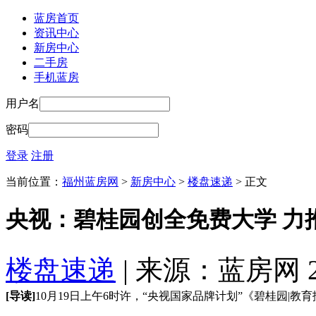
蓝房首页
资讯中心
新房中心
二手房
手机蓝房
用户名
密码
登录
注册
当前位置：
福州蓝房网
>
新房中心
>
楼盘速递
> 正文
央视：碧桂园创全免费大学 力
楼盘速递
| 来源：蓝房网 201
[导读]
10月19日上午6时许，“央视国家品牌计划”《碧桂园|