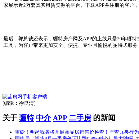
家展示近2万套真实租赁资源的平台。下载APP并注册的客户
最后，郭总裁还表示，骊特房产网及APP的上线只是20年骊
工具，为客户带来更加安全、便捷、专业且愉悦的骊特式服务
[编辑：徐良清]
关于
骊特
中介
APP
二手房
的新闻
重磅！明起我省将开展商品房销售价检查！严查九类行为
国统局：福州9月一手房价环比跌0.4% 创今年最大跌幅
20