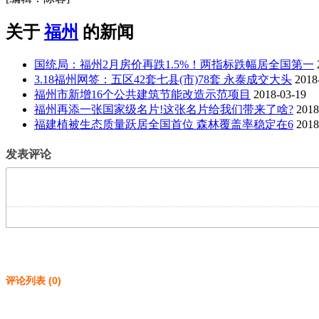
关于
福州
的新闻
国统局：福州2月房价再跌1.5%！两指标跌幅居全国第一
3.18福州网签：五区42套七县(市)78套 永泰成交大头
2018
福州市新增16个公共建筑节能改造示范项目
2018-03-19
福州再添一张国家级名片!这张名片给我们带来了啥?
2018
福建植被生态质量跃居全国首位 森林覆盖率稳定在6
2018
发表评论
评论列表
(
0
)