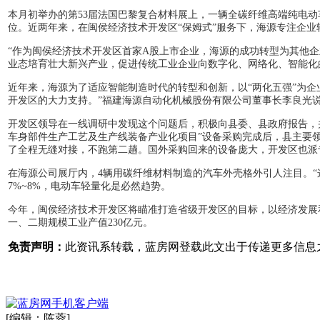
本月初举办的第53届法国巴黎复合材料展上，一辆全碳纤维高端纯电
位。近两年来，在闽侯经济技术开发区“保姆式”服务下，海源专注企
“作为闽侯经济技术开发区首家A股上市企业，海源的成功转型为其他
业态培育壮大新兴产业，促进传统工业企业向数字化、网络化、智能化
近年来，海源为了适应智能制造时代的转型和创新，以“两化五强”为
开发区的大力支持。”福建海源自动化机械股份有限公司董事长李良光
开发区领导在一线调研中发现这个问题后，积极向县委、县政府报告，
车身部件生产工艺及生产线装备产业化项目”设备采购完成后，县主要
了全程无缝对接，不跑第二趟。国外采购回来的设备庞大，开发区也派
在海源公司展厅内，4辆用碳纤维材料制造的汽车外壳格外引人注目。“
7%~8%，电动车轻量化是必然趋势。
今年，闽侯经济技术开发区将瞄准打造省级开发区的目标，以经济发展
一、二期规模工业产值230亿元。
免责声明：
此资讯系转载，蓝房网登载此文出于传递更多信息
[编辑：陈蓉]