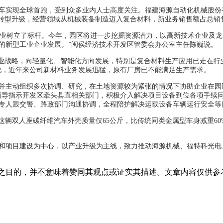
动车实现全球首跑，受到众多业内人士高度关注。福建海源自动化机械股
业转型升级，经营领域从机械装备制造迈入复合材料，新业务销售额占总销
企业树立了标杆。今年，园区将进一步挖掘资源潜力，以高新技术企业及龙
的新型工业企业发展。”闽侯经济技术开发区管委会办公室主任陈巍说。
企业战略，向轻量化、智能化方向发展，特别是复合材料生产应用已走在行
说，近年来公司新材料业务发展迅猛，原有厂房已不能满足生产需求。
并主动组织多次协调、研究，在土地资源较为紧张的情况下协助企业在园区
领导指示开发区牵头县直相关部门，积极介入解决项目设备到位各项手续
专人跟交警、路政部门沟通协调，全程陪护解决运载设备车辆运行安全等
这辆双人座碳纤维汽车外壳质量仅65公斤，比传统同类金属型车身减重60
和项目建设为中心，以产业升级为主线，致力推动海源机械、福特科光电、
之目的，并不意味着赞同其观点或证实其描述。文章内容仅供参