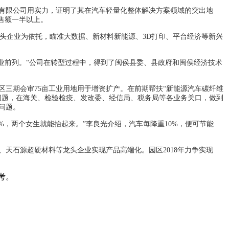
份有限公司用实力，证明了其在汽车轻量化整体解决方案领域的突出地
售额一半以上。
头企业为依托，瞄准大数据、新材料新能源、3D打印、平台经济等新兴
业前列。“公司在转型过程中，得到了闽侯县委、县政府和闽侯经济技术
三期会审75亩工业用地用于增资扩产。在前期帮扶“新能源汽车碳纤维
问题，在海关、检验检疫、发改委、经信局、税务局等各业务关口，做到
问题。
%，两个女生就能抬起来。”李良光介绍，汽车每降重10%，便可节能
天石源超硬材料等龙头企业实现产品高端化。园区2018年力争实现
考。