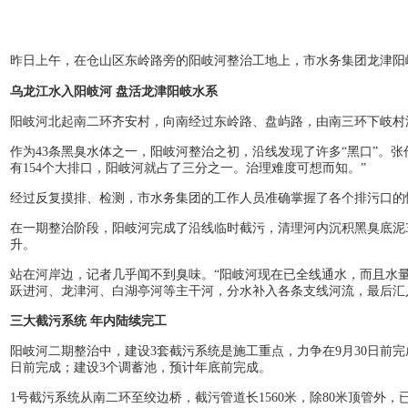
昨日上午，在仓山区东岭路旁的阳岐河整治工地上，市水务集团龙津阳
乌龙江水入阳岐河 盘活龙津阳岐水系
阳岐河北起南二环齐安村，向南经过东岭路、盘屿路，由南三环下岐村汇入
作为43条黑臭水体之一，阳岐河整治之初，沿线发现了许多“黑口”。张
有154个大排口，阳岐河就占了三分之一。治理难度可想而知。”
经过反复摸排、检测，市水务集团的工作人员准确掌握了各个排污口的
在一期整治阶段，阳岐河完成了沿线临时截污，清理河内沉积黑臭底泥3
升。
站在河岸边，记者几乎闻不到臭味。“阳岐河现在已全线通水，而且水
跃进河、龙津河、白湖亭河等主干河，分水补入各条支线河流，最后汇
三大截污系统 年内陆续完工
阳岐河二期整治中，建设3套截污系统是施工重点，力争在9月30日前完成
日前完成；建设3个调蓄池，预计年底前完成。
1号截污系统从南二环至绞边桥，截污管道长1560米，除80米顶管外，