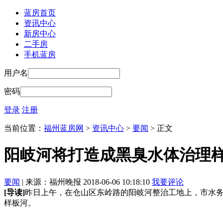
蓝房首页
资讯中心
新房中心
二手房
手机蓝房
用户名
密码
登录
注册
当前位置：
福州蓝房网
>
资讯中心
>
要闻
> 正文
阳岐河将打造成黑臭水体治理样
要闻
| 来源：福州晚报 2018-06-06 10:18:10
我要评论
[导读]
昨日上午，在仓山区东岭路的阳岐河整治工地上，市水
样板河。