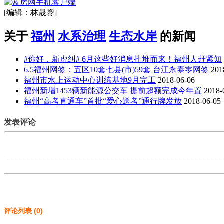
[编辑：林晟鋆]
关于
福州
水系治理
生态水岸
的新闻
#你好，新虎纠# 6月这些好消息扎堆而来！福州人赶紧知
6.5福州网签：五区10套七县(市)59套 台江永泰零网签
201
福州市水上运动中心训练基地9月完工
2018-06-06
福州新增1453辆新能源公交车 提前超额完成今年置
2018-
福州“高考直通车”首批“爱心送考”通行牌发放
2018-06-05
发表评论
评论列表
(
0
)