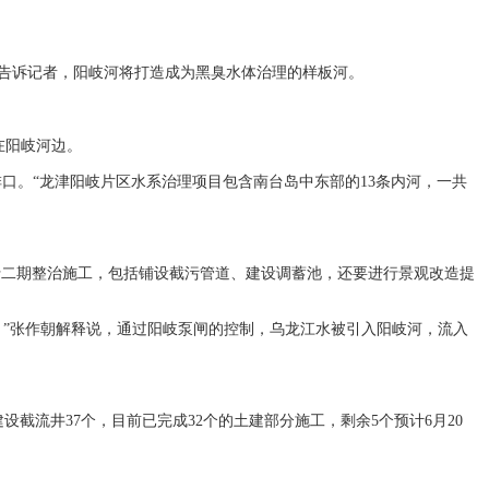
告诉记者，阳岐河将打造成为黑臭水体治理的样板河。
在阳岐河边。
排口。“龙津阳岐片区水系治理项目包含南台岛中东部的13条内河，一共
进行二期整治施工，包括铺设截污管道、建设调蓄池，还要进行景观改造提
。”张作朝解释说，通过阳岐泵闸的控制，乌龙江水被引入阳岐河，流入
设截流井37个，目前已完成32个的土建部分施工，剩余5个预计6月20