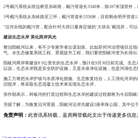
2号截污系统从绞边桥至东岭路，截污管道长3340米，除187米顶管外
3号截污系统从东岭路至三环，截污管道长5358米，目前剩余明开管道12
“沿河全线的截污管，配合针对大排口量身定做的‘大块头’截流井，可
建设生态水岸 美化两岸风光
整治阳岐河以来，有不少专家学者出谋划策。比如苏州河治理项目总指
气、水生态修复系统工程、景观提升工程，我们要把阳岐河变为长得出
阳岐河两岸将建设8.9公里长的生态水岸，预计在9月30日前完成。
以说，生态水岸既是安全防护设施，又是水体净化设施，也是河湖生态
施工方将把水岸护坡与水质净化措施、生态恢复结合，人工强化河岸的
旧驳岸，将采取生态混凝土技术来实现生态水岸。
张作朝表示，样板河的打造过程和生态水岸的建设过程都将为今后阳岐
另据了解，为恢复沿河景观，阳岐河沿岸共建设2座串珠公园，其中位于
免责声明：
此资讯系转载，蓝房网登载此文出于传递更多信息