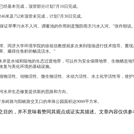
，已经基本完成，顶管部分计划7月10日完成。
46米及752米顶管未完成，计划7月30日完成。
以保证旱季污水不入河。调蓄池的作用则是预防雨天污水入河。”张作朝说
挥、同济大学环境学院的徐祖信教授就多次来到现场进行技术指导。重现
草、藏得住鱼虾的畅流活水。”
生态水岸是水域和陆地的生态过渡地带，可以作为安全保障地带、生物栖息
恢复与美化环境的基础设施。
植物活性、动物活性、微生物活性、水动力活性、水土化学活性等，使护
河水岸生态修复提供新的思路和方向。
东岭路与阳岐路交叉口的串珠公园面积达9000平方米。
之目的，并不意味着赞同其观点或证实其描述。文章内容仅供参