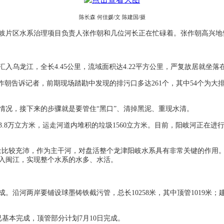
陈长森 何佳媛/文 陈建国/摄
岐片区水系治理项目负责人张作朝和几位河长正在忙碌着。张作朝高兴地
乌龙江，全长4.45公里，流域面积达4.22平方公里，严复故居就坐落
作朝告诉记者，前期现场踏勘中发现的排污口多达261个，其中54个为大
情况，接下来的步骤就是要管住“黑口”、清掉黑泥、重现水清。
.8万立方米，运走河道内堆积的垃圾1560立方米。目前，阳岐河正在
量比较充沛，作为主干河，对盘活整个龙津阳岐水系具有非常关键的作用
入闽江，实现整个水系的水多、水活。
。沿河两岸要铺设球墨铸铁截污管，总长10258米，其中顶管1019米；建
已基本完成，顶管部分计划7月10日完成。