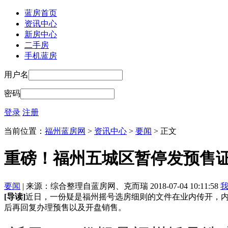
蓝房首页
资讯中心
新房中心
二手房
手机蓝房
用户名
密码
登录
注册
当前位置：
福州蓝房网
>
资讯中心
>
要闻
> 正文
重磅！福州五城区暂停发预售证
要闻
| 来源：综合整理自蓝房网、克而瑞 2018-07-04 10:11:58
[导读]
近日，一份疑是福州摇号选房细则的文件在业内传开，
后再回复办理预售以及开盘销售。