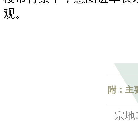
观。
附：主
宗地2