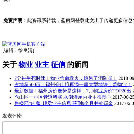
免责声明：
此资讯系转载，蓝房网登载此文出于传递更多信息
[编辑：徐良清]
关于
物业
业主
征信
的新闻
7分钟生死时速！物业舍命救火，惊呆了消防员！
2018-09
占地超500亩！福州仓山拟再添一座大型地铁上盖物业！
最新数据！福州房价走势是这样…7月物业房价TOP20出
仓山区一小区管道堵塞 水倒灌屋内业主很闹心
2017-06-2
售楼部“内鬼”贩卖业主信息 获刑9个月并处罚金
2017-06-
发表评论