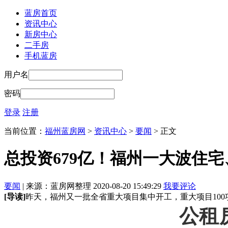
蓝房首页
资讯中心
新房中心
二手房
手机蓝房
用户名
密码
登录
注册
当前位置：
福州蓝房网
>
资讯中心
>
要闻
> 正文
总投资679亿！福州一大波住
要闻
| 来源：蓝房网整理 2020-08-20 15:49:29
我要评论
[导读]
昨天，福州又一批全省重大项目集中开工，重大项目100项
公租