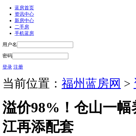
蓝房首页
资讯中心
新房中心
二手房
手机蓝房
用户名
密码
登录
注册
当前位置：
福州蓝房网
>
溢价98%！仓山一
江再添配套