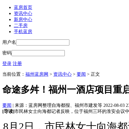
蓝房首页
资讯中心
新房中心
二手房
手机蓝房
用户名
密码
登录
注册
当前位置：
福州蓝房网
>
资讯中心
>
要闻
> 正文
命途多舛！福州一酒店项目重启
要闻
| 来源：蓝房网整理自海都报、福州市建发等 2022-08-03 23:
[导读]
市民林女士向海都记者反映，位于福州三环的淮安会议
8月2日，市民林女士向海