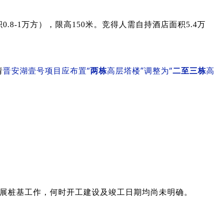
.8-1万方），限高150米。
竞得人需自持酒店面积5.4万
请
晋安湖壹号项目应布置“
两栋
高层塔楼”调整为“
二至三栋
高
展桩基工作，何时开工建设及竣工日期均尚未明确。