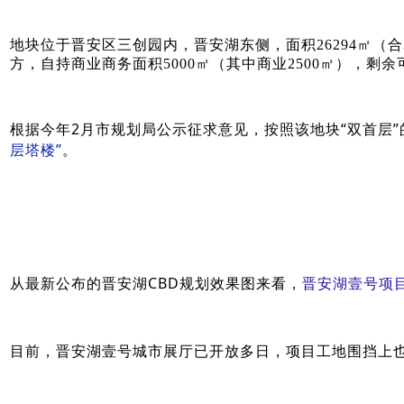
地块位于晋安区三创园内，晋安湖东侧，面积26294㎡（合39
方，自持商业商务面积5000㎡（其中商业2500㎡），剩
根据今年2月市规划局公示征求意见，按照该地块“双首层
层塔楼”
。
从最新公布的晋安湖CBD规划效果图来看，
晋安湖壹号项
目前，晋安湖壹号城市展厅已开放多日，项目工地围挡上