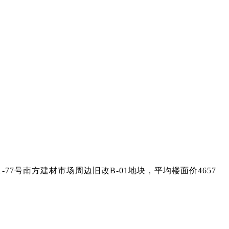
77号
南方建材市场周边旧改B-01地块
，平均楼面价465
7