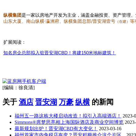
是一家以房地产开发为主业，涵盖金融投资、资产管理、
纵横集团
山东大厦、南山纵横·瀛洲府、纵横集团总部/晋安湖壹号
等
（在建）
扩展阅读：
知名房企总部拟入驻晋安湖CBD！将建150米地标建筑！
[编辑：徐良清]
关于
酒店
晋安湖
万豪
纵横
的新闻
福州五一路这栋大楼启动改造！拟引入高端酒店！
2023-
Simmons®席梦思亮相上海国际酒店及商业空间博览
2023-
最新规划出炉！晋安湖CBD有大变化！
2023-03-16
福州首家市内免税店有变？晋安积极推介这个片区...
2023