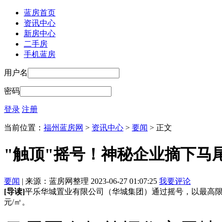
蓝房首页
资讯中心
新房中心
二手房
手机蓝房
用户名
密码
登录
注册
当前位置：
福州蓝房网
>
资讯中心
>
要闻
> 正文
"触顶"摇号！神秘企业摘下马
要闻
| 来源：蓝房网整理 2023-06-27 01:07:25
我要评论
[导读]
平乐华城置业有限公司（华城集团）通过摇号，以最高限价23
元/㎡。