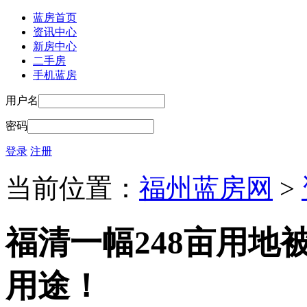
蓝房首页
资讯中心
新房中心
二手房
手机蓝房
用户名
密码
登录
注册
当前位置：
福州蓝房网
>
福清一幅248亩用地
用途！