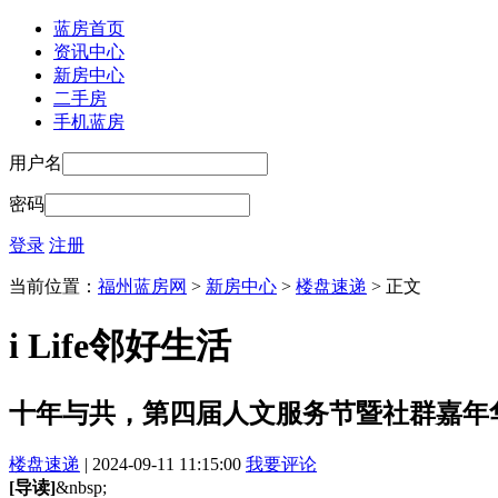
蓝房首页
资讯中心
新房中心
二手房
手机蓝房
用户名
密码
登录
注册
当前位置：
福州蓝房网
>
新房中心
>
楼盘速递
> 正文
i Life邻好生活
十年与共，第四届人文服务节暨社群嘉年
楼盘速递
| 2024-09-11 11:15:00
我要评论
[导读]
&nbsp;