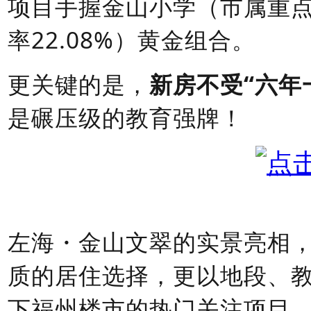
项目手握金山小学（市属重
率
22.08%
）黄金组合。
更关键的是，
新房不受
“六年
是碾压级的教育
强
牌！
左海・金山文翠的实景亮相
质的居住选择，更以地段、
下福州楼市的热门关注项目