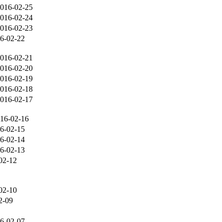
016-02-25
016-02-24
016-02-23
6-02-22
016-02-21
016-02-20
016-02-19
016-02-18
016-02-17
16-02-16
6-02-15
6-02-14
6-02-13
02-12
02-10
2-09
6-02-07