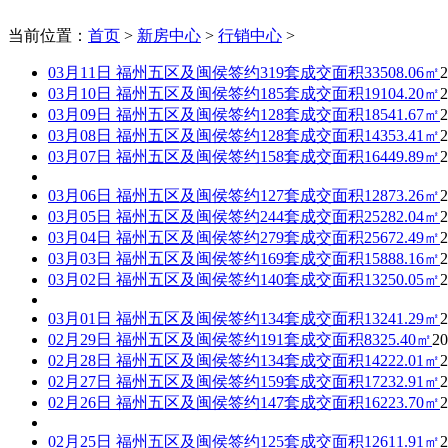
当前位置：
首页
>
新房中心
>
行销中心
>
03月11日 福州五区及闽侯签约319套成交面积33508.06㎡
2
03月10日 福州五区及闽侯签约185套成交面积19104.20㎡
2
03月09日 福州五区及闽侯签约128套成交面积18541.67㎡
2
03月08日 福州五区及闽侯签约128套成交面积14353.41㎡
2
03月07日 福州五区及闽侯签约158套成交面积16449.89㎡
2
03月06日 福州五区及闽侯签约127套成交面积12873.26㎡
2
03月05日 福州五区及闽侯签约244套成交面积25282.04㎡
2
03月04日 福州五区及闽侯签约279套成交面积25672.49㎡
2
03月03日 福州五区及闽侯签约169套成交面积15888.16㎡
2
03月02日 福州五区及闽侯签约140套成交面积13250.05㎡
2
03月01日 福州五区及闽侯签约134套成交面积13241.29㎡
2
02月29日 福州五区及闽侯签约191套成交面积8325.40㎡
20
02月28日 福州五区及闽侯签约134套成交面积14222.01㎡
2
02月27日 福州五区及闽侯签约159套成交面积17232.91㎡
2
02月26日 福州五区及闽侯签约147套成交面积16223.70㎡
2
02月25日 福州五区及闽侯签约125套成交面积12611.91㎡
2